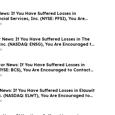
ews: If You Have Suffered Losses in
ial Services, Inc. (NYSE: PFSI), You Are
Contact The Rosen Law Firm About Your
e
r News: If You Have Suffered Losses in The
Inc. (NASDAQ: ENSG), You Are Encouraged to
sen Law Firm About Your Rights
e
or News: If You Have Suffered Losses in
NYSE: BCS), You Are Encouraged to Contact
Firm About Your Rights
e
News: If You Have Suffered Losses in Elauwit
c. (NASDAQ: ELWT), You Are Encouraged to
sen Law Firm About Your Rights
e