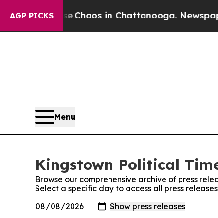
l Collapse
Chaos in Chattanooga. Newspaper Own
AGP PICKS
Menu
Kingstown Political Time
Browse our comprehensive archive of press relea
Select a specific day to access all press release