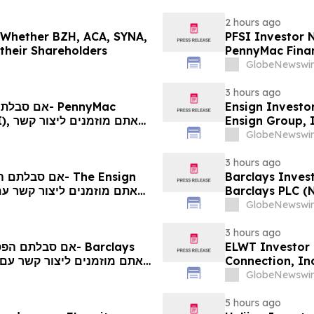
2 hours ago
g Whether BZH, ACA, SYNA,
PFSI Investor N
 their Shareholders
PennyMac Financ
Encouraged to 
GlobeNewswir
Rights
3 hours ago
Ensign Investo
אתם 
Ensign Group, 
ע
Contact The Ro
GlobeNewswir
3 hours ago
Barclays Invest
Barclays PLC (
The Rosen Law 
GlobeNewswir
3 hours ago
ELWT Investor 
Connection, In
Contact The Ro
GlobeNewswir
5 hours ago