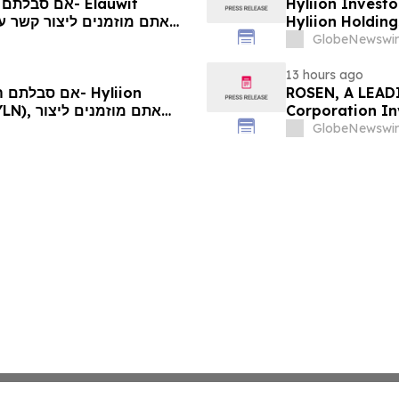
Hyliion Investo
Hyliion Holdin
Encouraged to 
GlobeNewswir
Rights
13 hours ago
ROSEN, A LEADI
Corporation In
קשר עם
Deadline in Sec
GlobeNewswir