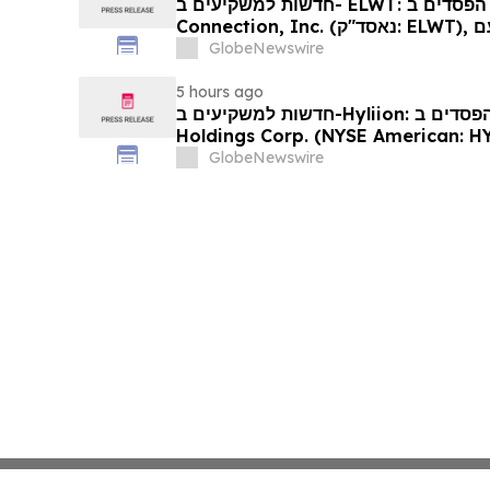
חדשות למשקיעים ב- ELWT: אם סבלתם הפסדים ב- Elauwit
Connection, Inc. (נאסד"ק: ELWT), אתם מוזמנים ליצור קשר עם
משרד רוזן עורכי דין בנוגע לזכויותיכם
GlobeNewswire
5 hours ago
חדשות למשקיעים ב-Hyliion: אם סבלתם הפסדים ב- Hyliion
Holdings Corp. (NYSE American: HYLN), אתם מוזמנים ליצור
 משרד רוזן עורכי דין בנוגע לזכויותיכם
GlobeNewswire