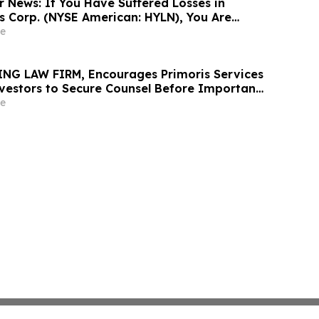
r News: If You Have Suffered Losses in
gs Corp. (NYSE American: HYLN), You Are
Contact The Rosen Law Firm About Your
e
NG LAW FIRM, Encourages Primoris Services
vestors to Secure Counsel Before Important
urities Class Action - PRIM
e