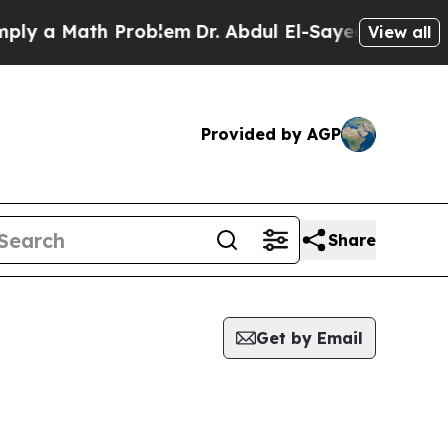
a Math Problem
Dr. Abdul El-Sayed on Historic Mi
View all
Provided by AGP
Share
Get by Email